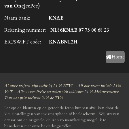
van OneJeePee)
Naam bank:
KNAB
Rekening nummer:
NL86KNAB 07 75 00 68 23
BIC/SWIFT code:
KNABNL2H
Home
Al onze prijzen zijn inclusief 21 % BTW All our prices include 21%
VAT Alle unsere Preise verstehen sich inklusive 21 % Mehrwertsteuer
Tous nos prix incluent 21% de TVA
Let op: de kleuren op de getoonde foto's kunnen afwijken door de
kleurinstellingen van uw smartphone of beeldscherm. Wij streven
ernaar om de originele kleuren zo nauwkeurig mogelijk te
benaderen met onze bekledingsstoffen.