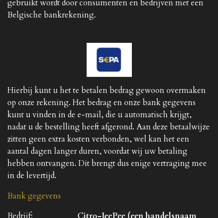
gebruikt wordt door consumenten en bedrijven met een
Belgische bankrekening.
Hierbij kunt u het te betalen bedrag gewoon overmaken
op onze rekening. Het bedrag en onze bank gegevens
kunt u vinden in de e-mail, die u automatisch krijgt,
nadat u de bestelling heeft afgerond. Aan deze betaalwijze
zitten geen extra kosten verbonden, wel kan het een
aantal dagen langer duren, voordat wij uw betaling
hebben ontvangen. Dit brengt dus enige vertraging mee
in de levertijd.
Bank gegevens
Bedrijf:
Citro-JeePee (een handelsnaam