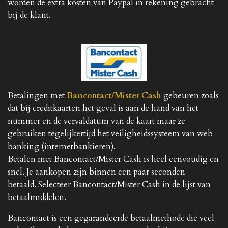
worden de extra kosten van Paypal in rekening gebracht
bij de klant.
Betalingen met
Bancontact/Mister Cash
gebeuren zoals
dat bij creditkaarten het geval is aan de hand van het
nummer en de vervaldatum van de kaart maar ze
gebruiken tegelijkertijd het veiligheidssysteem van web
banking (internetbankieren).
Betalen met Bancontact/Mister Cash is heel eenvoudig en
snel. Je aankopen zijn binnen een paar seconden
betaald. Selecteer Bancontact/Mister Cash in de lijst van
betaalmiddelen.
Bancontact is een gegarandeerde betaalmethode die veel