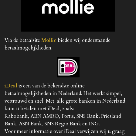
Via de betaalsite
Mollie
bieden wij onderstaande
betaalmogelijkheden.
iDeal
is een van de bekendste online
betaalmogelijkheden in Nederland. Het werkt simpel,
vertrouwd en snel. Met alle grote banken in Nederland
kunt u betalen met iDeal, zoals:
Rabobank, ABN AMRO, Fortis, SNS Bank, Friesland
Bank, ASN Bank, SNS Regio Bank en ING.
Voor meer informatie over iDeal verwijzen wij u graag