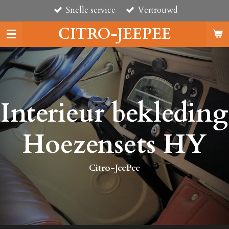
Snelle service
Vertrouwd
Ga
direct
CITRO-JEEPEE
naar
de
hoofdinhoud
Interieur bekleding
Hoezensets HY
Citro-JeePee