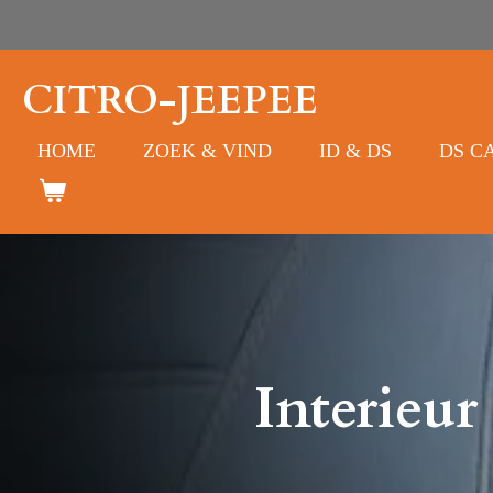
Ga
direct
naar
CITRO-JEEPEE
de
hoofdinhoud
HOME
ZOEK & VIND
ID & DS
DS C
Interieu