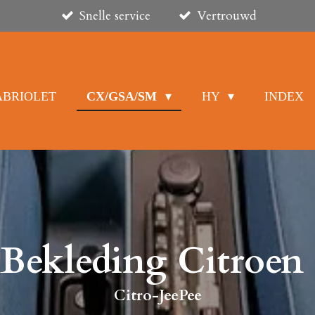
Snelle service
Vertrouwd
ABRIOLET
CX/GSA/SM
HY
INDEX
r Bekleding Citroen
Citro-JeePee