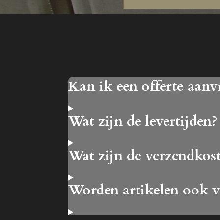
Kan ik een offerte aanv
Wat zijn de levertijden?
Wat zijn de verzendkos
Worden artikelen ook v