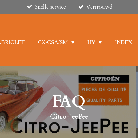
Snelle service
Vertrouwd
ABRIOLET
CX/GSA/SM
HY
INDEX
FAQ
Citro-JeePee