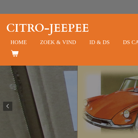
Ga
direct
naar
CITRO-JEEPEE
de
hoofdinhoud
HOME
ZOEK & VIND
ID & DS
DS C