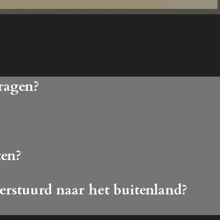
ragen?
ten?
erstuurd naar het buitenland?