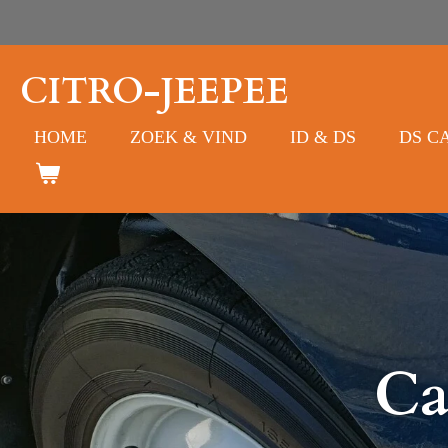
Ga
direct
naar
CITRO-JEEPEE
de
hoofdinhoud
HOME
ZOEK & VIND
ID & DS
DS C
Ca