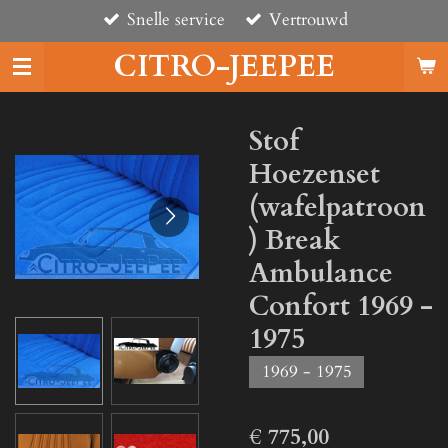
Snelle service
Vertrouwd
Ga
direct
CITRO-JEEPEE
naar
de
hoofdinhoud
Stof
Hoezenset
(wafelpatroon
) Break
Ambulance
Confort 1969 -
1975
1969 - 1975
€ 775,00