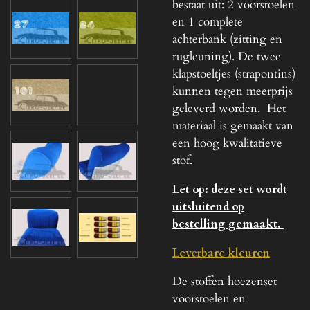
bestaat uit: 2 voorstoelen
en 1 complete
achterbank (zitting en
rugleuning). De
twee
klapstoeltjes (strapontins)
kunnen tegen meerprijs
geleverd worden.
Het
materiaal is gemaakt van
een hoog kwalitatieve
stof.
Let op: deze set wordt
uitsluitend op
bestelling gemaakt.
Leverbare kleuren
De stoffen hoezenset
voorstoelen en