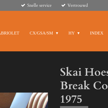
Snelle service
Vertrouwd
ABRIOLET
CX/GSA/SM
HY
INDEX
Skai Hoe
Break Con
1975