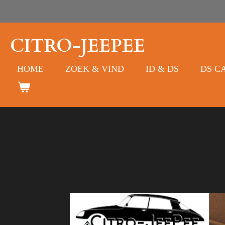
Ga
direct
naar
CITRO-JEEPEE
de
hoofdinhoud
HOME
ZOEK & VIND
ID & DS
DS C