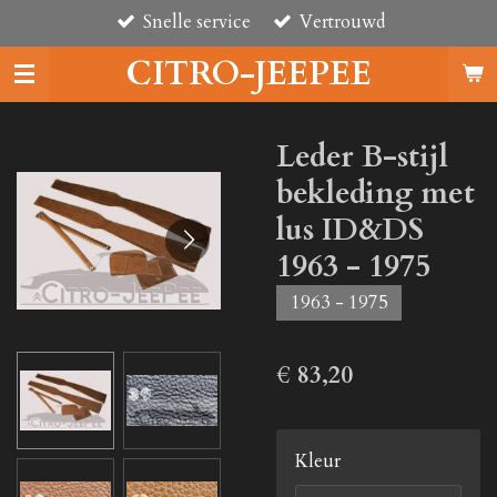
Snelle service
Vertrouwd
Ga
direct
CITRO-JEEPEE
naar
de
hoofdinhoud
Leder B-stijl
bekleding met
lus ID&DS
1963 - 1975
1963 - 1975
€ 83,20
Kleur