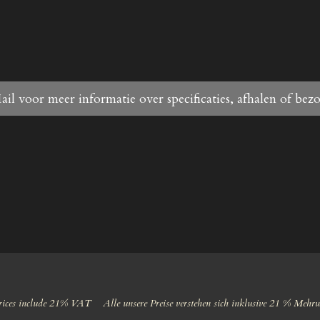
ail voor meer informatie over specificaties, afhalen of bez
ices include 21% VAT Alle unsere Preise verstehen sich inklusive 21 % Mehr