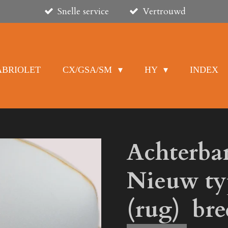
Snelle service
Vertrouwd
ABRIOLET
CX/GSA/SM
HY
INDEX
Achterba
Nieuw ty
(rug) br