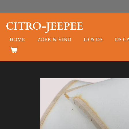
Ga
direct
naar
CITRO-JEEPEE
de
hoofdinhoud
HOME
ZOEK & VIND
ID & DS
DS C