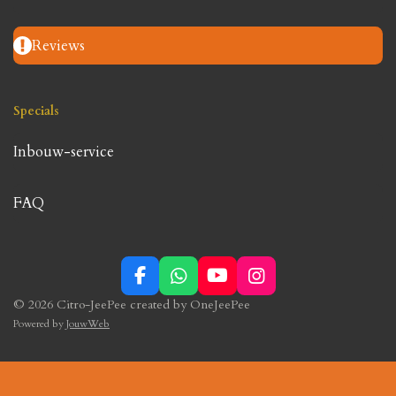
Reviews
Specials
Inbouw-service
FAQ
F
W
Y
I
a
h
o
n
© 2026 Citro-JeePee created by OneJeePee
c
a
u
s
Powered by
JouwWeb
e
t
T
t
b
s
u
a
o
A
b
g
o
p
e
r