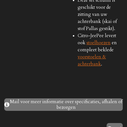
Deze set schuim is
geschikt voor de
zitting van uw
achterbank (skai of
stof Pallas gestikt).
Citro-JeePee levert
ook
stoelhoezen
en
compleet beklede
voorstoelen &
achterbank
.
Mail voor meer informatie over specificaties, afhalen of
bezorgen