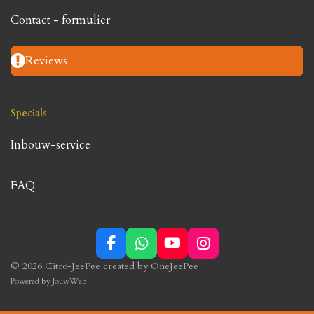
Contact - formulier
Reviews
Specials
Inbouw-service
FAQ
F
W
Y
I
a
h
o
n
© 2026 Citro-JeePee created by OneJeePee
c
a
u
s
Powered by
JouwWeb
e
t
T
t
b
s
u
a