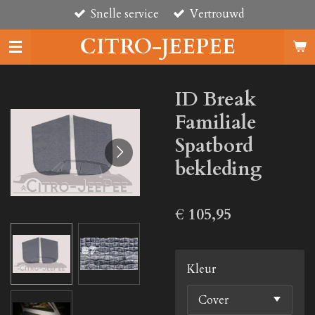
Snelle service
Vertrouwd
Ga
direct
CITRO-JEEPEE
naar
de
hoofdinhoud
ID Break
Familiale
Spatbord
bekleding
€ 105,95
Kleur