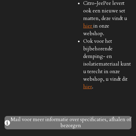
Citro-JeePee levert
ook een nieuwe set
matten, deze vindt u
hier
in onze
webshop.
Ook voor het
bijbehorende
demping- en
isolatiemateriaal kunt
u terecht in onze
webshop, u vindt dit
hier
.
Mail voor meer informatie over specificaties, afhalen of
bezorgen