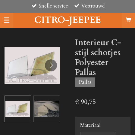
Snelle service
Vertrouwd
Ga
direct
CITRO-JEEPEE
naar
de
hoofdinhoud
Interieur C-
stijl schotjes
Polyester
Pallas
Pallas
€ 90,75
Materiaal