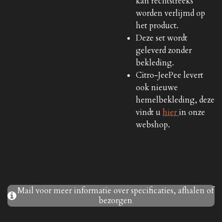
kan rechtstreeks
worden verlijmd op
het product.
Deze set wordt
geleverd zonder
bekleding.
Citro-JeePee levert
ook nieuwe
hemelbekleding, deze
vindt u
hier
in onze
webshop.
Mail voor meer informatie over specificaties, afhalen of
bezorgen