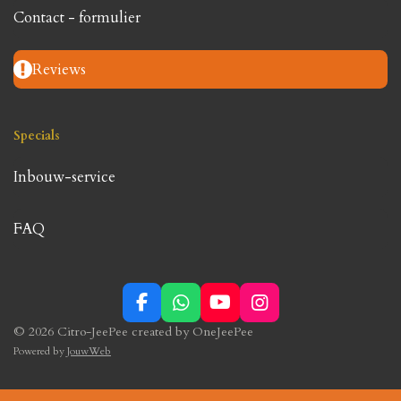
Contact - formulier
Reviews
Specials
Inbouw-service
FAQ
F
W
Y
I
a
h
o
n
© 2026 Citro-JeePee created by OneJeePee
c
a
u
s
Powered by
JouwWeb
e
t
T
t
b
s
u
a
o
A
b
g