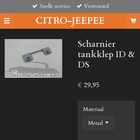
Snelle service
Vertrouwd
Ga
direct
CITRO-JEEPEE
naar
de
hoofdinhoud
Scharnier
tankklep ID &
DS
€ 29,95
Materiaal