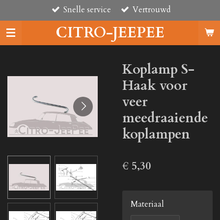
Snelle service
Vertrouwd
Ga
direct
CITRO-JEEPEE
naar
de
hoofdinhoud
Koplamp S-
Haak voor
veer
meedraaiende
koplampen
€ 5,30
Materiaal