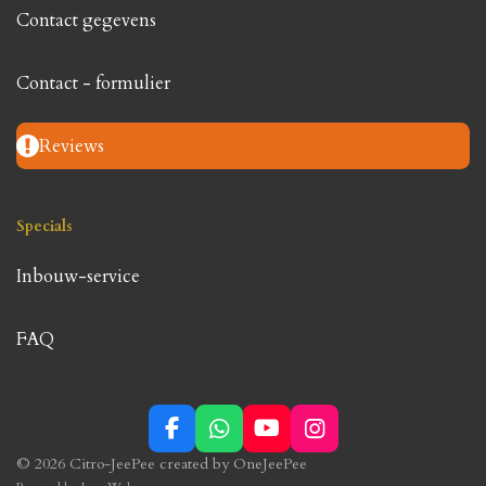
Contact gegevens
Contact - formulier
Reviews
Specials
Inbouw-service
FAQ
F
W
Y
I
a
h
o
n
© 2026 Citro-JeePee created by OneJeePee
c
a
u
s