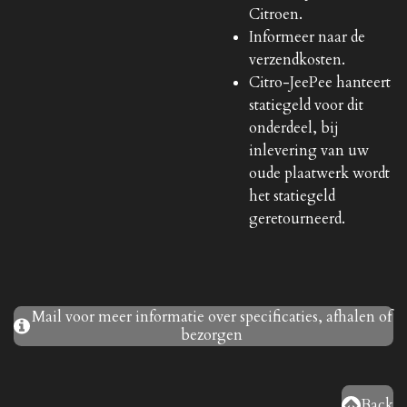
Citroen.
Informeer naar de
verzendkosten.
Citro-JeePee hanteert
statiegeld voor dit
onderdeel, bij
inlevering van uw
oude plaatwerk wordt
het statiegeld
geretourneerd.
Mail voor meer informatie over specificaties, afhalen of
bezorgen
Back