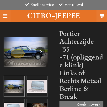
Snelle service
Vertrouwd
Ga
direct
CITRO-JEEPEE
naar
de
hoofdinhoud
Portier
Achterzijde
'55
-71 (opliggend
e klink)
Links of
Rechts Metaal
Berline &
Break
Reeds laswerk