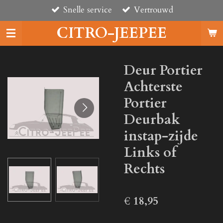
Snelle service
Vertrouwd
Ga
direct
CITRO-JEEPEE
naar
de
hoofdinhoud
Deur Portier
Achterste
Portier
Deurbak
instap-zijde
Links of
Rechts
€ 18,95