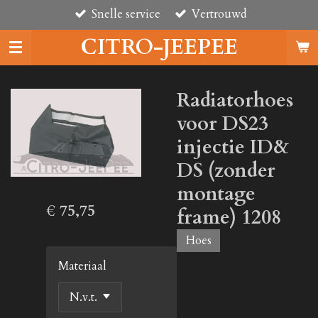
Snelle service
Vertrouwd
Ga
direct
CITRO-JEEPEE
naar
de
hoofdinhoud
Radiatorhoes
voor DS23
injectie ID&
DS (zonder
montage
€ 75,75
frame) 1208
Hoes
Materiaal