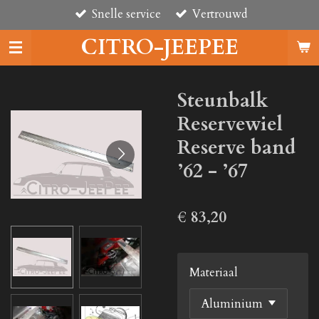
Snelle service
Vertrouwd
Ga
direct
CITRO-JEEPEE
naar
de
hoofdinhoud
Steunbalk
Reservewiel
Reserve band
’62 - ’67
€ 83,20
Materiaal