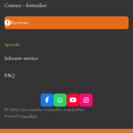
Contact - formulier
Reviews
Specials
Inbouw-service
FAQ
F
W
Y
I
a
h
o
n
© 2026 Citro-JeePee created by OneJeePee
c
a
u
s
Powered by
JouwWeb
e
t
T
t
b
s
u
a
o
A
b
g