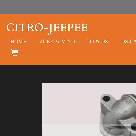
Ga
direct
naar
CITRO-JEEPEE
de
hoofdinhoud
HOME
ZOEK & VIND
ID & DS
DS C