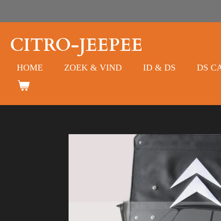
Ga
direct
naar
CITRO-JEEPEE
de
hoofdinhoud
HOME
ZOEK & VIND
ID & DS
DS C