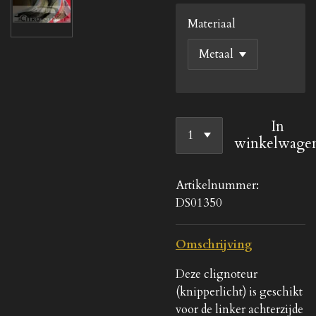
Materiaal
In
winkelwage
Artikelnummer:
DS01350
Omschrijving
Deze clignoteur
(knipperlicht) is geschikt
voor de linker achterzijde