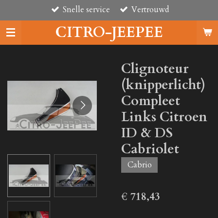
Snelle service
Vertrouwd
Ga
direct
CITRO-JEEPEE
naar
de
hoofdinhoud
Clignoteur
(knipperlicht)
Compleet
Links Citroen
ID & DS
Cabriolet
Cabrio
€ 718,43