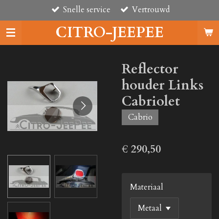
Snelle service
Vertrouwd
Ga
direct
CITRO-JEEPEE
naar
de
hoofdinhoud
Reflector
houder Links
Cabriolet
Cabrio
€ 290,50
Materiaal