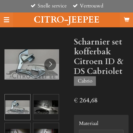
Snelle service
Vertrouwd
Ga
direct
CITRO-JEEPEE
naar
de
hoofdinhoud
Scharnier set
kofferbak
Citroen ID &
DS Cabriolet
Cabrio
€ 264,68
Materiaal