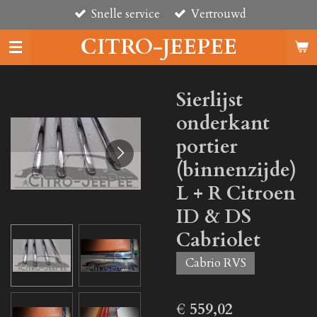
Snelle service
Vertrouwd
Ga
direct
CITRO-JEEPEE
naar
de
hoofdinhoud
Sierlijst
onderkant
portier
(binnenzijde)
L + R Citroen
ID & DS
Cabriolet
Cabrio RVS
€ 559,02