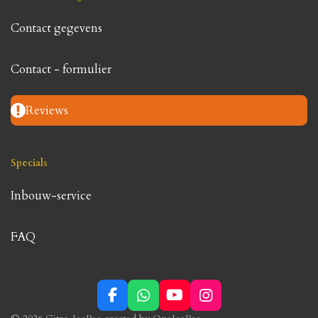
Contact gegevens
Contact - formulier
Reviews
Specials
Inbouw-service
FAQ
F
W
Y
I
a
h
o
n