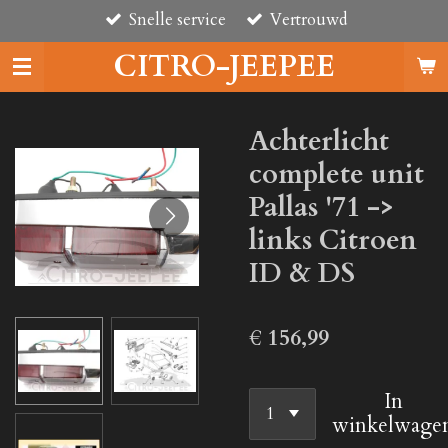
Snelle service
Vertrouwd
Ga
direct
CITRO-JEEPEE
naar
de
hoofdinhoud
Achterlicht
complete unit
Pallas '71 ->
links Citroen
ID & DS
€ 156,99
In
winkelwage