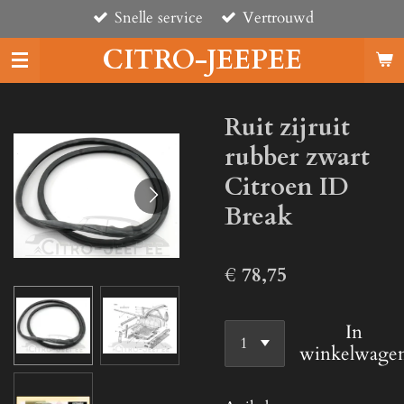
Snelle service
Vertrouwd
Ga
direct
CITRO-JEEPEE
naar
de
hoofdinhoud
Ruit zijruit
rubber zwart
Citroen ID
Break
€ 78,75
In
winkelwage