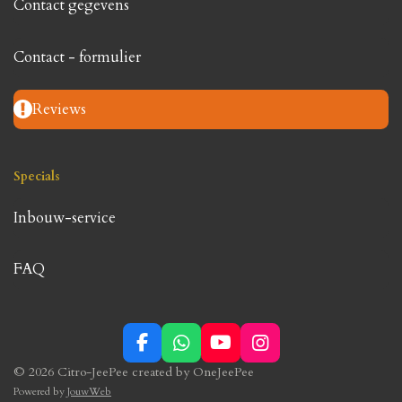
Contact gegevens
Contact - formulier
Reviews
Specials
Inbouw-service
FAQ
F
W
Y
I
a
h
o
n
© 2026 Citro-JeePee created by OneJeePee
c
a
u
s
Powered by
JouwWeb