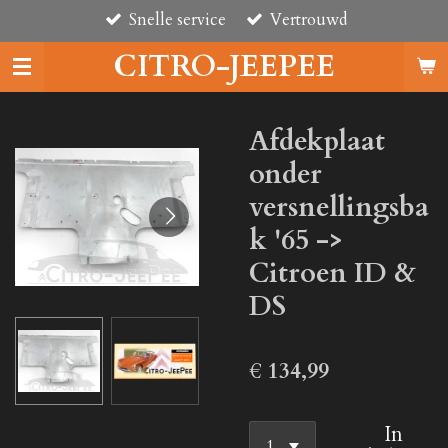
Snelle service
Vertrouwd
Ga
direct
CITRO-JEEPEE
naar
de
hoofdinhoud
Afdekplaat
onder
versnellingsba
k '65 ->
Citroen ID &
DS
€ 134,99
In