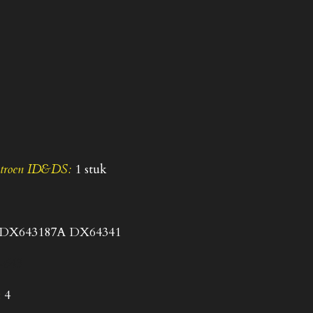
itroen ID&DS:
1 stuk
DX643187A DX64341
-643
:
4