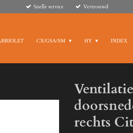
Snelle service
Vertrouwd
ABRIOLET
CX/GSA/SM
HY
INDEX
Ventilati
doorsned
rechts C