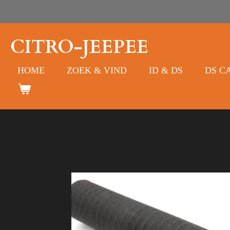
Ga
direct
naar
CITRO-JEEPEE
de
hoofdinhoud
HOME
ZOEK & VIND
ID & DS
DS C