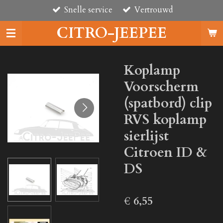
Snelle service
Vertrouwd
Ga
direct
CITRO-JEEPEE
naar
de
hoofdinhoud
Koplamp
Voorscherm
(spatbord) clip
RVS koplamp
sierlijst
Citroen ID &
DS
€ 6,55