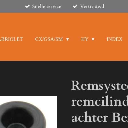
Snelle service
Vertrouwd
ABRIOLET
CX/GSA/SM
HY
INDEX
Remsyst
remcilind
achter Be