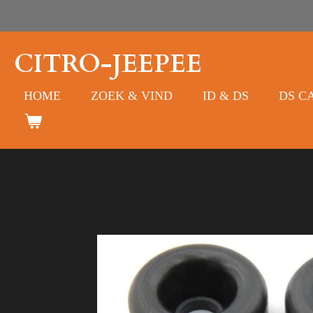
Ga
direct
naar
CITRO-JEEPEE
de
hoofdinhoud
HOME
ZOEK & VIND
ID & DS
DS C