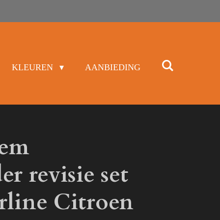
KLEUREN
AANBIEDING
eem
er revisie set
rline Citroen