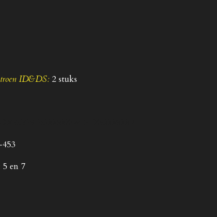
itroen ID&DS:
2 stuks
DX45324 25006009W ZD9500600U
-453
:
5 en 7