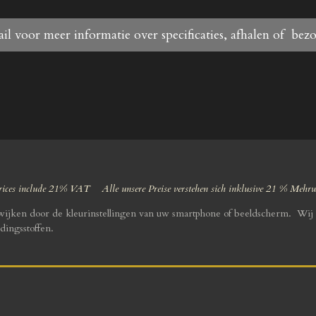
il voor meer informatie over specificaties, afhalen of bez
ices include 21% VAT Alle unsere Preise verstehen sich inklusive 21 % Mehr
fwijken door de kleurinstellingen van uw smartphone of beeldscherm. Wij 
dingsstoffen.