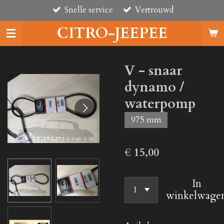
Snelle service
Vertrouwd
Ga
direct
CITRO-JEEPEE
naar
de
hoofdinhoud
V - snaar
dynamo /
waterpomp
975 mm
€ 15,00
In
winkelwage