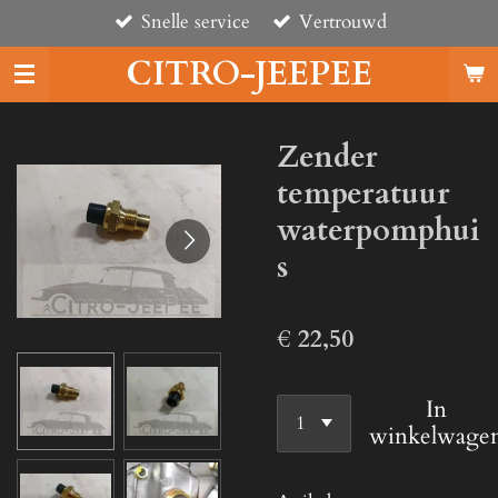
Snelle service
Vertrouwd
Ga
direct
CITRO-JEEPEE
naar
de
hoofdinhoud
Zender
temperatuur
waterpomphui
s
€ 22,50
In
winkelwage