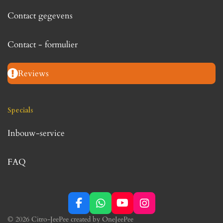
Contact gegevens
Contact - formulier
Reviews
Specials
Inbouw-service
FAQ
F
W
Y
I
a
h
o
n
© 2026 Citro-JeePee created by OneJeePee