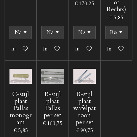
of
€ 170,25
Rechts)
€ 5,85
In winkelwagen
In winkelwagen
In winkelwagen
In winkelwa
C-stijl
B-stijl
B-stijl
plaat
plaat
plaat
Pallas
Pallas
wafelpat
monogr
per set
roon
am
per set
€ 103,75
€ 5,85
€ 90,75