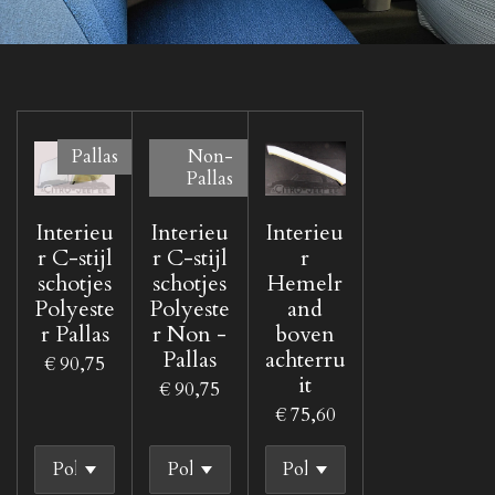
Pallas
Non-
Pallas
Interieu
Interieu
Interieu
r C-stijl
r C-stijl
r
schotjes
schotjes
Hemelr
Polyeste
Polyeste
and
r Pallas
r Non -
boven
Pallas
achterru
€ 90,75
it
€ 90,75
€ 75,60