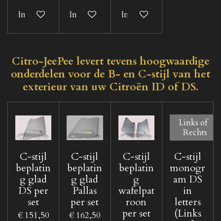
In winkelwagen
In winkelwagen
In winkelwagen
Citro-JeePee levert tevens hoogwaardige
onderdelen voor de B- en C-stijl van het
exterieur van uw Citroën ID of DS.
Links of
Rechts
C-stijl
C-stijl
C-stijl
C-stijl
beplatin
beplatin
beplatin
monogr
g glad
g glad
g
am DS
DS per
Pallas
wafelpat
in
set
per set
roon
letters
per set
(Links
€ 151,50
€ 162,50