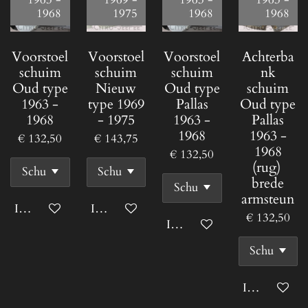
1963 -
1969 -
1963 -
1963 -
1968
1975
1968
1968
Voorstoel
Voorstoel
Voorstoel
Achterba
schuim
schuim
schuim
nk
Oud type
Nieuw
Oud type
schuim
1963 -
type 1969
Pallas
Oud type
1968
- 1975
1963 -
Pallas
1968
1963 -
€ 132,50
€ 143,75
1968
€ 132,50
(rug)
brede
armsteun
In winkelwagen
In winkelwagen
€ 132,50
In winkelwagen
In winkelwa