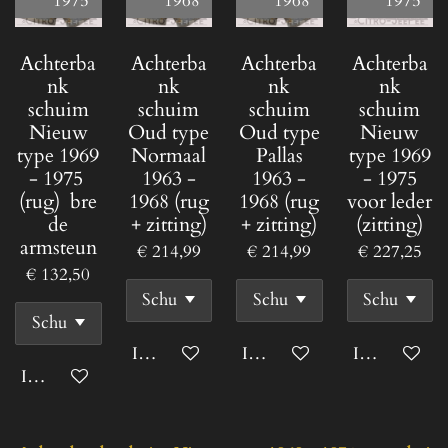
1975
1968
1968
1975
Achterba
Achterba
Achterba
Achterba
nk
nk
nk
nk
schuim
schuim
schuim
schuim
Nieuw
Oud type
Oud type
Nieuw
type 1969
Normaal
Pallas
type 1969
- 1975
1963 -
1963 -
- 1975
(rug) bre
1968 (rug
1968 (rug
voor leder
de
+ zitting)
+ zitting)
(zitting)
armsteun
€ 214,99
€ 214,99
€ 227,25
€ 132,50
In winkelwagen
In winkelwagen
In winkelwa
In winkelwagen