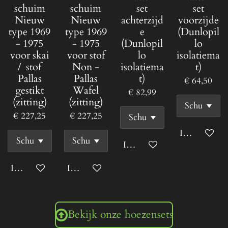
schuim
schuim
set
set
Nieuw
Nieuw
achterzijd
voorzijde
type 1969
type 1969
e
(Dunlopil
- 1975
- 1975
(Dunlopil
lo
voor skai
voor stof
lo
isolatiema
/ stof
Non -
isolatiema
t)
Pallas
Pallas
t)
€ 64,50
gestikt
Wafel
€ 82,99
(zitting)
(zitting)
€ 227,25
€ 227,25
In winkelwa
In winkelwagen
In winkelwagen
In winkelwagen
Bekijk onze hoezensets